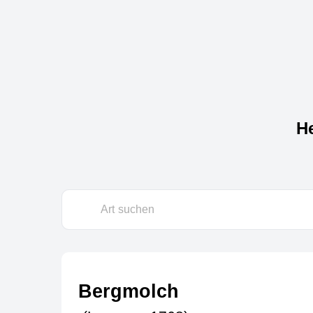
He
Bergmolch